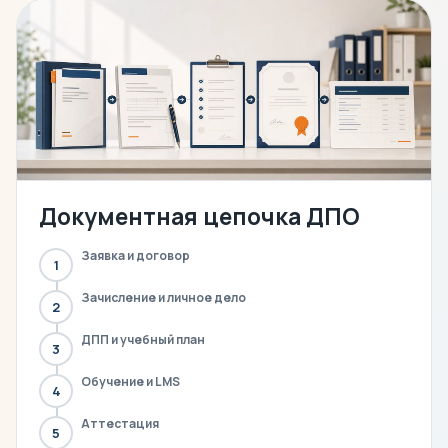
Документная цепочка ДПО
Заявка и договор
1
Зачисление и личное дело
2
ДПП и учебный план
3
Обучение и LMS
4
Аттестация
5