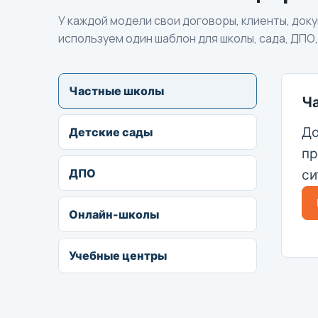
У каждой модели свои договоры, клиенты, док
используем один шаблон для школы, сада, ДПО,
Частные школы
Ч
До
Детские сады
пр
ДПО
си
Онлайн-школы
Учебные центры