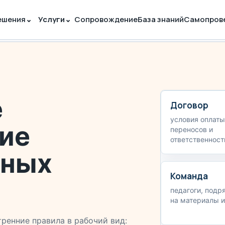
ешения
⌄
Услуги
⌄
Сопровождение
База знаний
Самопров
е
Договор
условия оплаты
ие
переносов и
ответственност
ьных
Команда
педагоги, подр
на материалы и
ренние правила в рабочий вид: